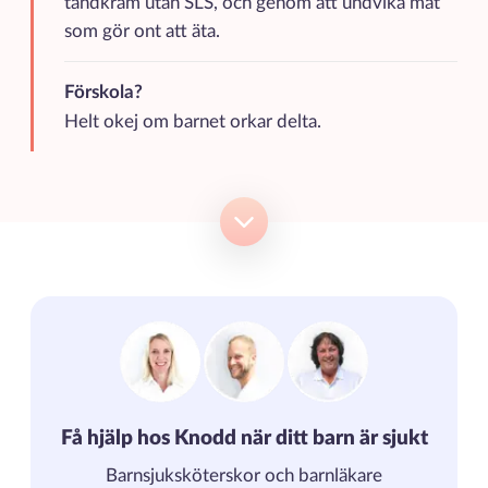
tandkräm utan SLS, och genom att undvika mat
som gör ont att äta.
Förskola?
Helt okej om barnet orkar delta.
Få hjälp hos Knodd när ditt barn är sjukt
Barnsjuksköterskor och barnläkare