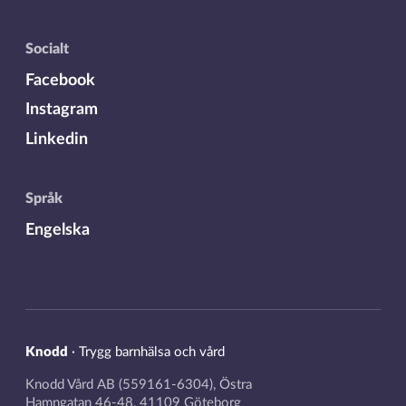
Socialt
Facebook
Instagram
Linkedin
Språk
Engelska
Knodd
·
Trygg barnhälsa och vård
Knodd Vård AB (559161-6304), Östra
Hamngatan 46-48, 41109 Göteborg