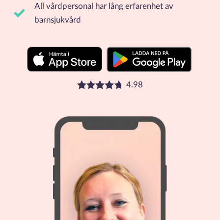
All vårdpersonal har lång erfarenhet av
barnsjukvård
4.98
Betyg: 4.98 stjärnor