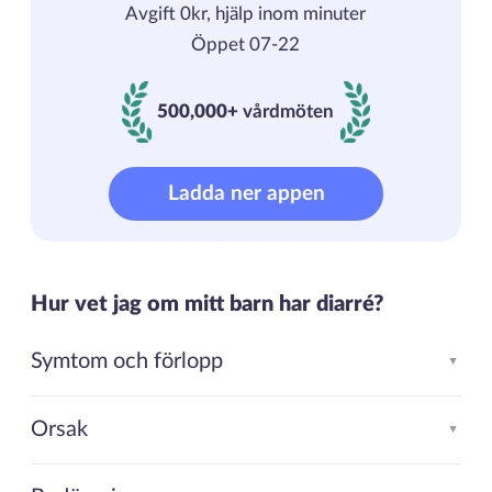
Avgift 0kr, hjälp inom minuter
Öppet 07-22
500,000+
vårdmöten
500000+ vårdmöten
Ladda ner appen
Hur vet jag om mitt barn har diarré?
Symtom och förlopp
▲
Orsak
▲