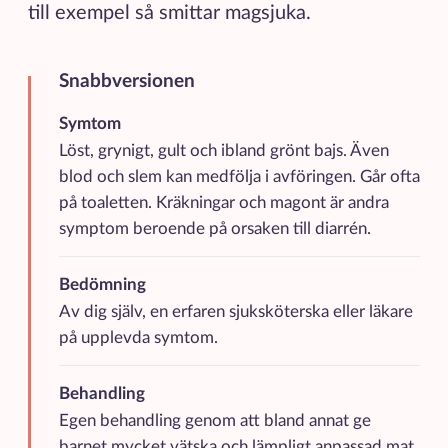
till exempel så smittar magsjuka.
Snabbversionen
Kortfattad sammanfattning av de viktigaste punkterna
Symtom
Löst, grynigt, gult och ibland grönt bajs. Även
blod och slem kan medfölja i avföringen. Går ofta
på toaletten. Kräkningar och magont är andra
symptom beroende på orsaken till diarrén.
Bedömning
Av dig själv, en erfaren sjuksköterska eller läkare
på upplevda symtom.
Behandling
Egen behandling genom att bland annat ge
barnet mycket vätska och lämpligt anpassad mat.