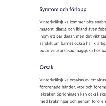
Symtom och förlopp
Vinterkräksjuka kommer ofta snabb
magont
,
diarré
och ibland även
feb
inom ett par dagar, men det viktigast
särskilt om barnet också har krafti
botar virusorsakad magsjuka hos ba
Orsak
Vinterkräksjuka orsakas av ett viru
förorenade händer, ytor och föremål
leksaker. Spridningen kan också sk
med kräkningar och genom förorena