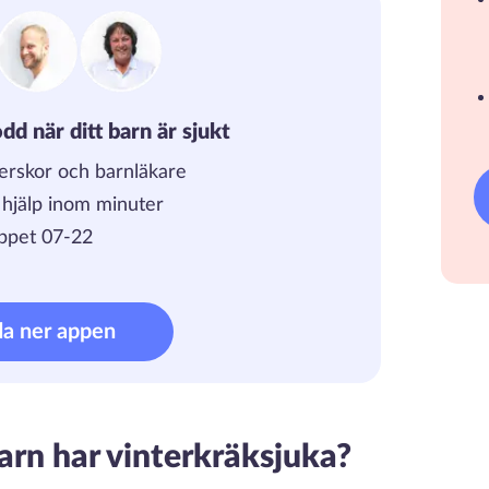
dd när ditt barn är sjukt
erskor och barnläkare
, hjälp inom minuter
ppet 07-22
da ner appen
barn har vinterkräksjuka?