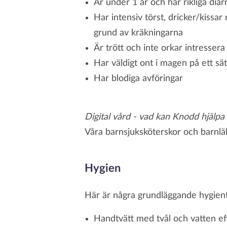
Är under 1 år och har rikliga diar
Har intensiv törst, dricker/kissar 
grund av kräkningarna
Är trött och inte orkar intressera 
Har väldigt ont i magen på ett sä
Har blodiga avföringar
Digital vård - vad kan Knodd hjälpa 
Våra barnsjuksköterskor och barnlä
Hygien
Här är några grundläggande hygienti
Handtvätt med tvål och vatten eft