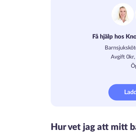
Få hjälp hos Kno
Barnsjuksköt
Avgift 0kr
Ö
Lad
Hur vet jag att mitt 