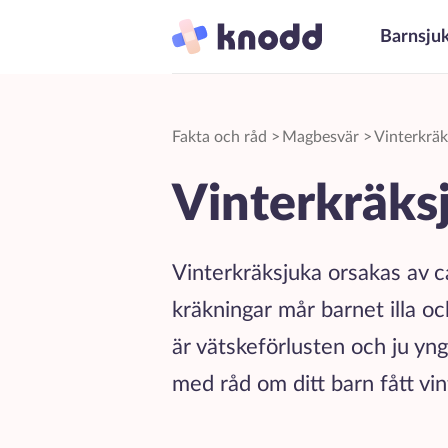
Barnsju
Fakta och råd
>
Magbesvär
>
Vinterkräk
Vinterkräks
Vinterkräksjuka orsakas av ca
kräkningar mår barnet illa och
är vätskeförlusten och ju yn
med råd om ditt barn fått vin