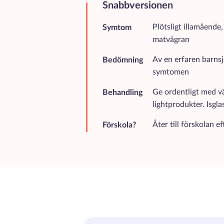
Snabbversionen
Kortfattad sammanfattning av d
Plötsligt illamående,
Symtom
matvägran
Av en erfaren barnsj
Bedömning
symtomen
Ge ordentligt med vä
Behandling
lightprodukter. Isgla
Åter till förskolan e
Förskola?