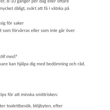
rér, 8-10 gånger per dag eller oftare
mycket dåligt, svårt att få i vätska på
sig för saker
tt som förvärras eller som inte går över
till med?
kare kan hjälpa dig med bedömning och råd.
ps för att minska smittrisken:
er toalettbesök, blöjbyten, efter