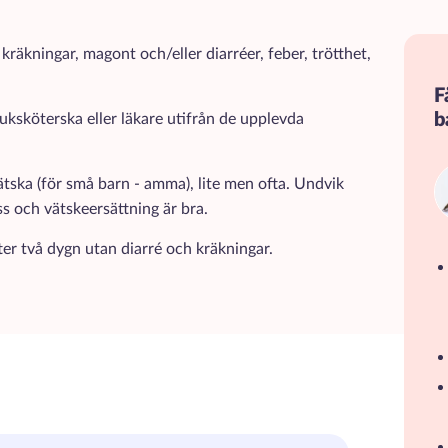
e viktigaste punkterna om detta tillstånd.
 kräkningar, magont och/eller diarréer, feber, trötthet,
F
b
uksköterska eller läkare utifrån de upplevda
tska (för små barn - amma), lite men ofta. Undvik
ss och vätskeersättning är bra.
fter två dygn utan diarré och kräkningar.