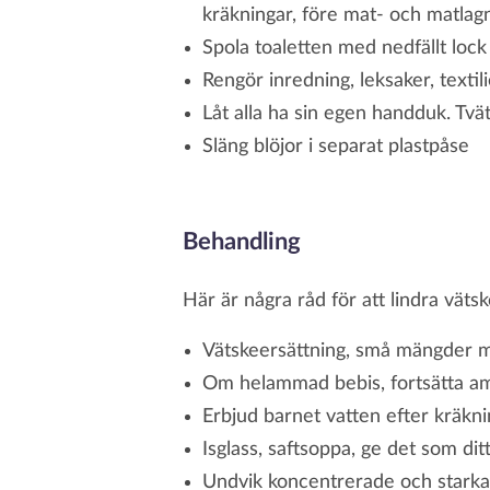
kräkningar, före mat- och matlagn
Spola toaletten med nedfällt lock
Rengör inredning, leksaker, textili
Låt alla ha sin egen handduk. Tvä
Släng blöjor i separat plastpåse
Behandling
Här är några råd för att lindra vätsk
Vätskeersättning, små mängder m
Om helammad bebis, fortsätta a
Erbjud barnet vatten efter kräkni
Isglass, saftsoppa, ge det som dit
Undvik koncentrerade och starka j