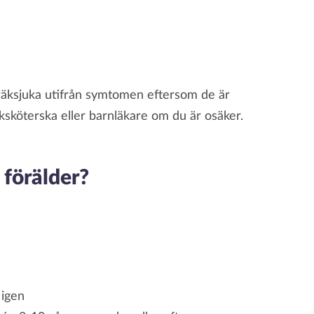
räksjuka utifrån symtomen eftersom de är
uksköterska eller barnläkare om du är osäker.
 förälder?
 igen