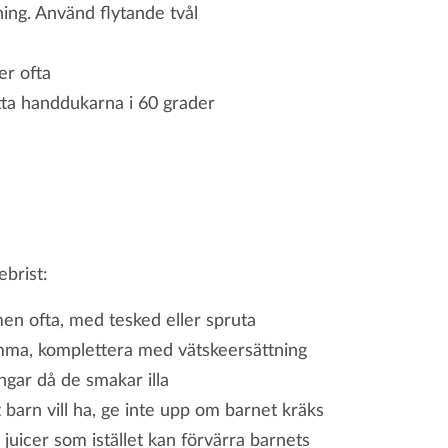
ing. Använd flytande tvål
er ofta
tta handdukarna i 60 grader
ebrist:
en ofta, med tesked eller spruta
mma, komplettera med vätskeersättning
ngar då de smakar illa
t barn vill ha, ge inte upp om barnet kräks
uicer som istället kan förvärra barnets