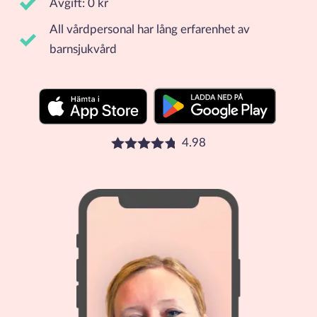
Avgift: 0 kr
All vårdpersonal har lång erfarenhet av
barnsjukvård
4.98
Betyg: 4.98 stjärnor