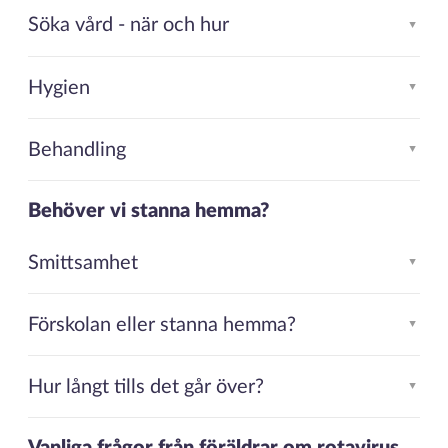
Söka vård - när och hur
▲
Hygien
▲
Behandling
▲
Behöver vi stanna hemma?
Smittsamhet
▲
Förskolan eller stanna hemma?
▲
Hur långt tills det går över?
▲
Vanliga frågor från föräldrar om rotavirus