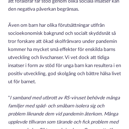
att föräldrar får stöd genom olika sociala insatser kan
den negativa påverkan begränsas.
Även om barn har olika förutsättningar utifrån
socioekonomisk bakgrund och socialt skyddsnät så
tror forskare att ökad skolfrånvaro under pandemin
kommer ha mycket små effekter för enskilda barns
utveckling och livschanser. Vi vet dock att tidiga
insatser i form av stöd för unga barn kan resultera i en
positiv utveckling, god skolgång och bättre hälsa livet
ut för barnet.
"
I samband med utbrott av RS-viruset behövde många
familjer med späd- och småbarn isolera sig och
problem liknande dem vid pandemin återkom. Många
upplevde tillvaron som tärande och fick problem med