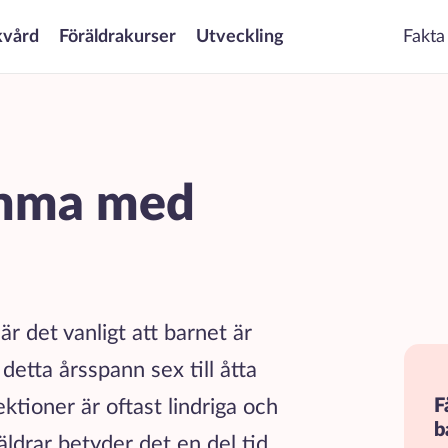
kvård
Föräldrakurser
Utveckling
Fakta
emma med
är det vanligt att barnet är
 detta årsspann sex till åtta
ektioner är oftast lindriga och
F
b
räldrar betyder det en del tid