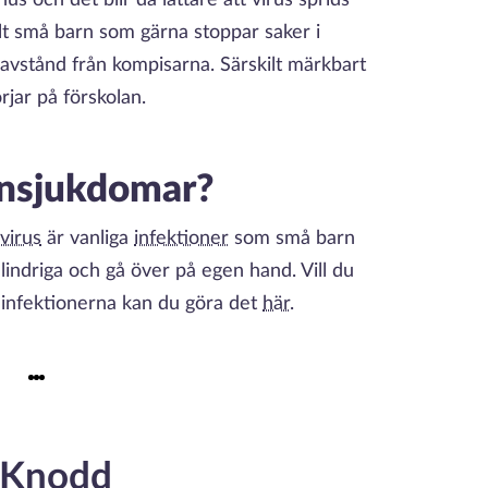
s och det blir då lättare att virus sprids
ilt små barn som gärna stoppar saker i
 avstånd från kompisarna. Särskilt märkbart
rjar på förskolan.
rnsjukdomar?
virus
är vanliga
infektioner
som små barn
lindriga och gå över på egen hand. Vill du
 infektionerna kan du göra det
här
.
s Knodd