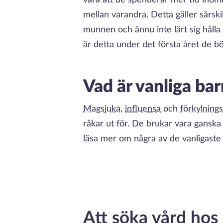
vara att de spenderar mer tid inomhu
mellan varandra. Detta gäller särsk
munnen och ännu inte lärt sig hålla
är detta under det första året de bö
Vad är vanliga ba
Magsjuka
,
influensa
och
förkylnings
råkar ut för. De brukar vara ganska 
läsa mer om några av de vanligaste
Att söka vård ho