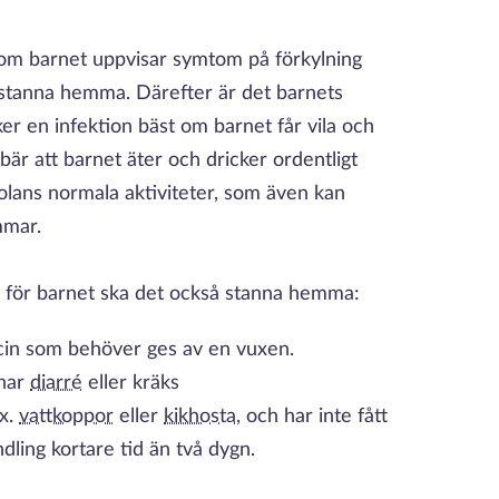
t om barnet uppvisar symtom på förkylning
t stanna hemma. Därefter är det barnets
ker en infektion bäst om barnet får vila och
ebär att barnet äter och dricker ordentligt
kolans normala aktiviteter, som även kan
immar.
er för barnet ska det också stanna hemma:
cin som behöver ges av en vuxen.
 har
diarré
eller kräks
ex.
vattkoppor
eller
kikhosta
, och har inte fått
dling kortare tid än två dygn.