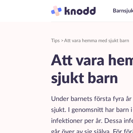
Barnsju
Tips
>
Att vara hemma med sjukt barn
Att vara h
sjukt barn
Under barnets första fyra år 
sjukt. I genomsnitt har barn i
infektioner per år. Dessa inf
går över av sig själva. För fö