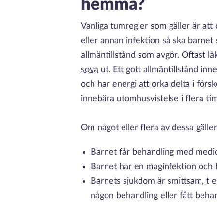
hemma?
Vanliga tumregler som gäller är at
eller annan infektion så ska barne
allmäntillstånd som avgör. Oftast lä
sova
ut. Ett gott allmäntillstånd inn
och har energi att orka delta i förs
innebära utomhusvistelse i flera t
Om något eller flera av dessa gäll
Barnet får behandling med medi
Barnet har en maginfektion och
Barnets sjukdom är smittsam, t 
någon behandling eller fått behan