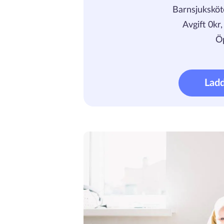
Barnsjuksköt
Avgift 0kr
Ö
Lad