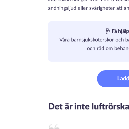
andningsljud eller svårigheter att a
🩺 Få hjäl
Våra barnsjuksköterskor och 
och råd om behandl
Ladd
Det är inte luftrörs