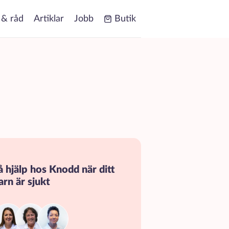
 & råd
Artiklar
Jobb
Butik
å hjälp hos Knodd när ditt
arn är sjukt