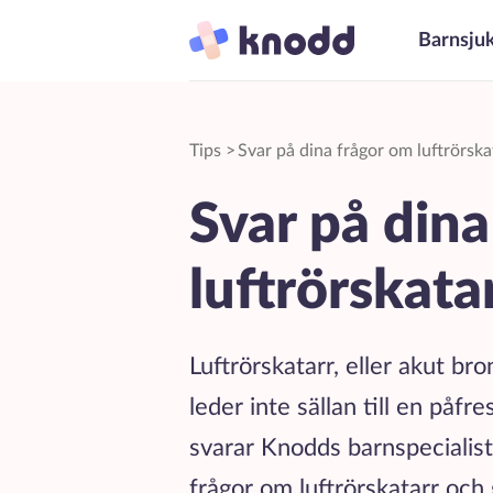
Barnsju
Tips
>
Svar på dina frågor om luftrörska
Svar på dina
luftrörskata
Luftrörskatarr, eller akut bro
leder inte sällan till en påf
svarar Knodds barnspecialist
frågor om luftrörskatarr och g