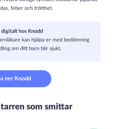
ndas, feber och trötthet.
p digitalt hos Knodd
barnläkare kan hjälpa er med bedömning
ing om ditt barn blir sjukt.
a ner Knodd
katarren som smittar