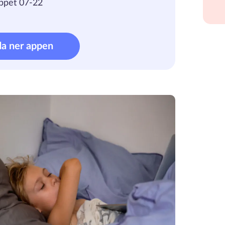
ppet 07-22
da ner appen