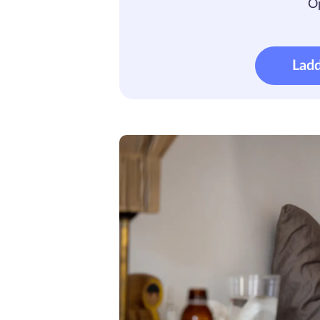
Ö
Lad