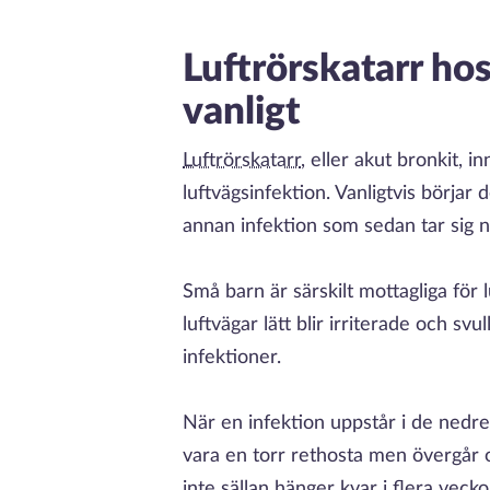
Luftrörskatarr ho
vanligt
Luftrörskatarr
, eller akut bronkit, 
luftvägsinfektion. Vanligtvis börjar 
annan infektion som sedan tar sig n
Små barn är särskilt mottagliga för
luftvägar lätt blir irriterade och sv
infektioner.
När en infektion uppstår i de nedre
vara en torr rethosta men övergår o
inte sällan hänger kvar i flera vec