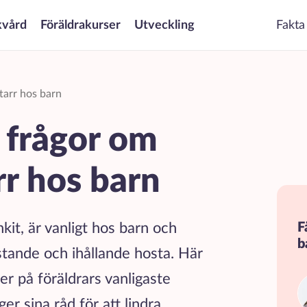
kvård
Föräldrakurser
Utveckling
Fakta
tarr hos barn
 frågor om
rr hos barn
nkit, är vanligt hos barn och
F
b
restande och ihållande hosta. Här
er på föräldrars vanligaste
er sina råd för att lindra