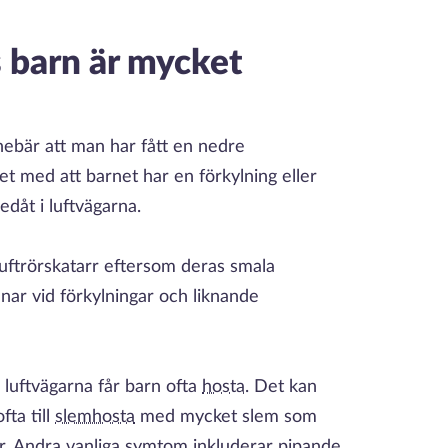
s barn är mycket
innebär att man har fått en nedre
det med att barnet har en förkylning eller
edåt i luftvägarna.
 luftrörskatarr eftersom deras smala
ullnar vid förkylningar och liknande
 luftvägarna får barn ofta
hosta
. Det kan
fta till
slemhosta
med mycket slem som
kor. Andra vanliga symtom inkluderar pipande