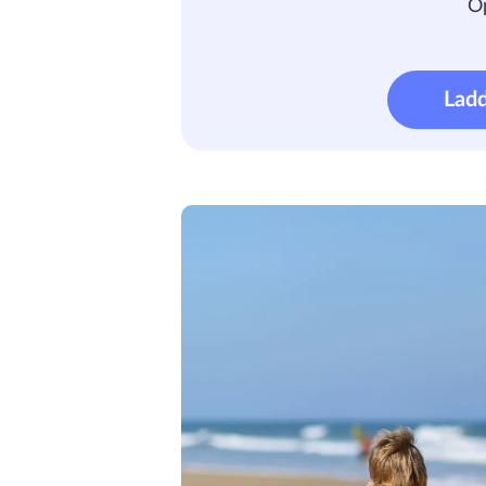
Ö
Lad