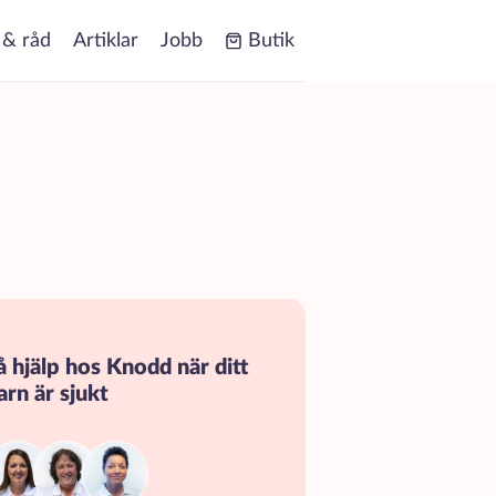
 & råd
Artiklar
Jobb
Butik
å hjälp hos Knodd när ditt
arn är sjukt