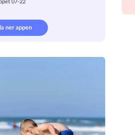
ppet 07-22
da ner appen