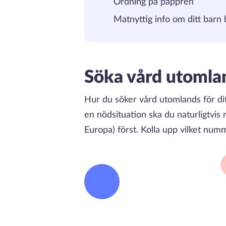
Ordning på pappren
Matnyttig info om ditt barn 
Söka vård utomlan
Hur du söker vård utomlands för dit
en nödsituation ska du naturligtvi
Europa) först. Kolla upp vilket num