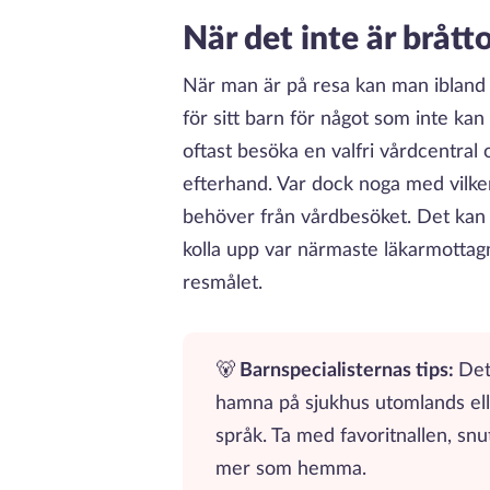
När det inte är bråt
När man är på resa kan man ibland 
för sitt barn för något som inte k
oftast besöka en valfri vårdcentral o
efterhand. Var dock noga med vilke
behöver från vårdbesöket. Det kan o
kolla upp var närmaste läkarmottagn
resmålet.
🐻
Barnspecialisternas tips:
Det
hamna på sjukhus utomlands eller
språk. Ta med favoritnallen, snut
mer som hemma.