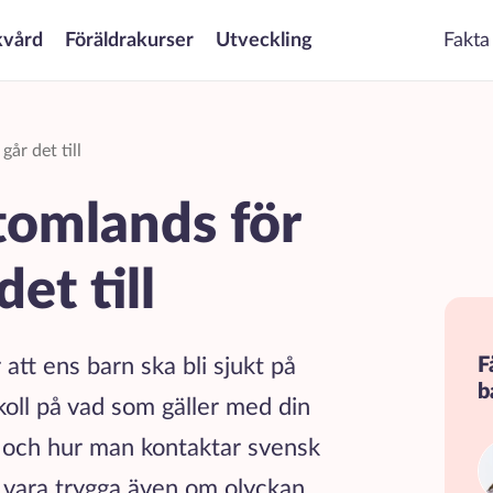
kvård
Föräldrakurser
Utveckling
Fakta
år det till
tomlands för
det till
 att ens barn ska bli sjukt på
F
b
oll på vad som gäller med din
r, och hur man kontaktar svensk
i vara trygga även om olyckan