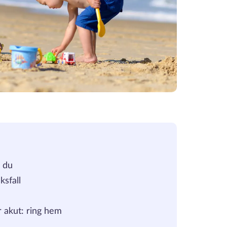
 du
ksfall
är akut: ring hem