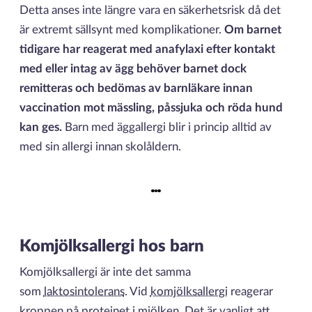
Detta anses inte längre vara en säkerhetsrisk då det
är extremt sällsynt med komplikationer.
Om barnet
tidigare har reagerat med anafylaxi efter kontakt
med eller intag av ägg behöver barnet dock
remitteras och bedömas av barnläkare innan
vaccination mot mässling, påssjuka och röda hund
kan ges.
Barn med äggallergi blir i princip alltid av
med sin allergi innan skolåldern.
Komjölksallergi hos barn
Komjölksallergi är inte det samma
som
laktosintolerans
. Vid
komjölksallergi
reagerar
kroppen på proteinet i mjölken. Det är vanligt att