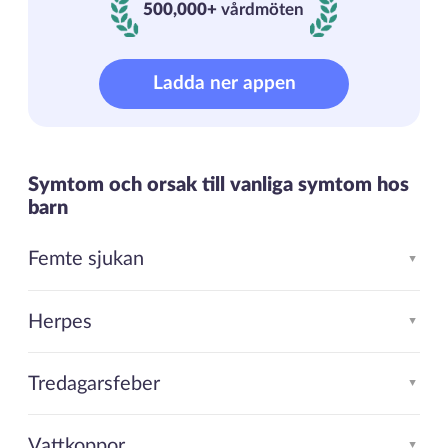
500,000+
vårdmöten
500000+ vårdmöten
Ladda ner appen
Symtom och orsak till vanliga symtom hos
barn
Femte sjukan
▲
Herpes
▲
Tredagarsfeber
▲
Vattkoppor
▲