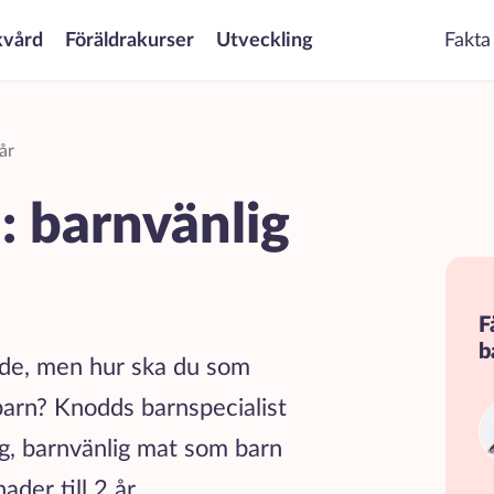
kvård
Föräldrakurser
Utveckling
Fakta
år
n: barnvänlig
F
b
nde, men hur ska du som
 barn? Knodds barnspecialist
ig, barnvänlig mat som barn
nader till 2 år.