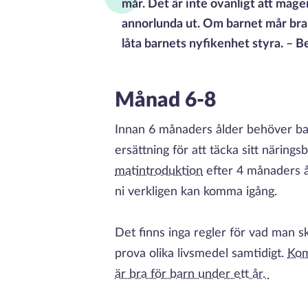
mår. Det är inte ovanligt att magen
annorlunda ut. Om barnet mår bra ä
låta barnets nyfikenhet styra. – Be
Månad 6-8
Innan 6 månaders ålder behöver bar
ersättning för att täcka sitt näring
matintroduktion
efter 4 månaders å
ni verkligen kan komma igång.
Det finns inga regler för vad man s
prova olika livsmedel samtidigt.
Kom
är bra för barn under ett år.