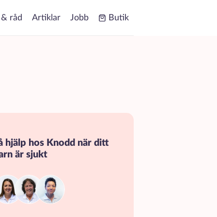
 & råd
Artiklar
Jobb
Butik
å hjälp hos Knodd när ditt
arn är sjukt