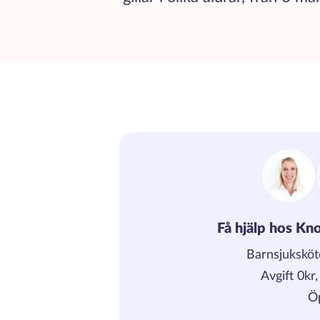
Få hjälp hos Kno
Barnsjuksköt
Avgift 0kr
Ö