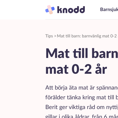
Barnsju
Tips
>
Mat till barn: barnvänlig mat 0-2 
Mat till bar
mat 0-2 år
Att börja äta mat är spänna
förälder tänka kring mat till
Berit ger viktiga råd om nytt
gillar i olika åldrar, från 6 må