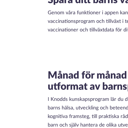
Spara ditt barns v
Genom våra funktioner i appen kan d
vaccinationsprogram och tillväxt i t
vaccinationer och tillväxtdata för dit
Månad för månad 
utformat av barns
I Knodds kunskapsprogram lär du dig
barns hälsa, utveckling och beteend
kognitiva framsteg, till praktiska rå
barn och själv hantera de olika utv