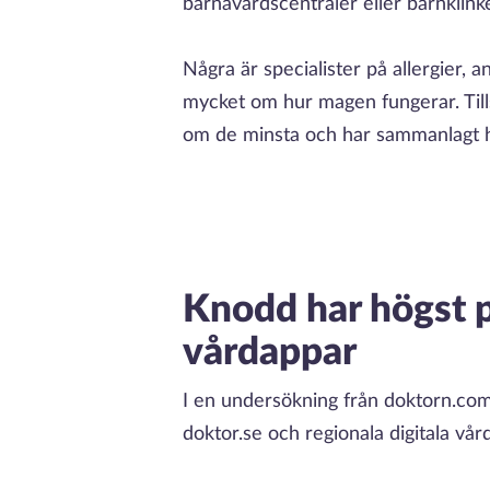
barnavårdscentraler eller barnklinke
Några är specialister på allergier,
mycket om hur magen fungerar. Ti
om de minsta och har sammanlagt h
Knodd har högst p
vårdappar
I en undersökning från doktorn.com 
doktor.se och regionala digitala vård