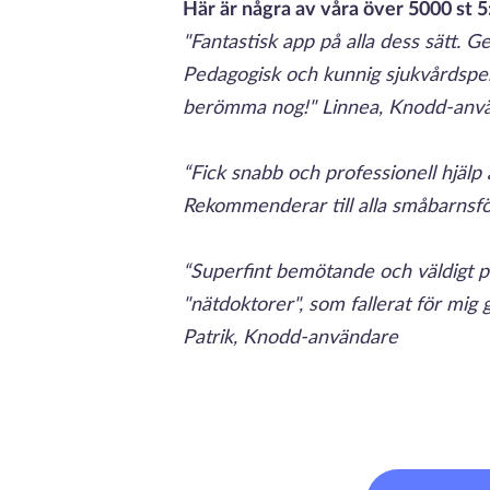
Här är några av våra över 5000 st 5
"Fantastisk app på alla dess sätt. Ger
Pedagogisk och kunnig sjukvårdsper
berömma nog!" Linnea, Knodd-anv
“Fick snabb och professionell hjäl
Rekommenderar till alla småbarnsfö
“Superfint bemötande och väldigt pr
"nätdoktorer", som fallerat för mi
Patrik, Knodd-användare