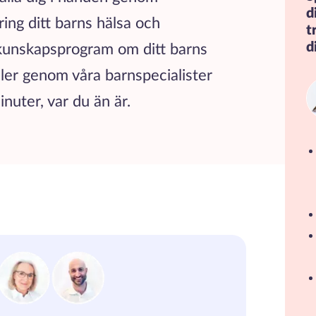
d
ing ditt barns hälsa och
t
d
 kunskapsprogram om ditt barns
eller genom våra barnspecialister
inuter, var du än är.