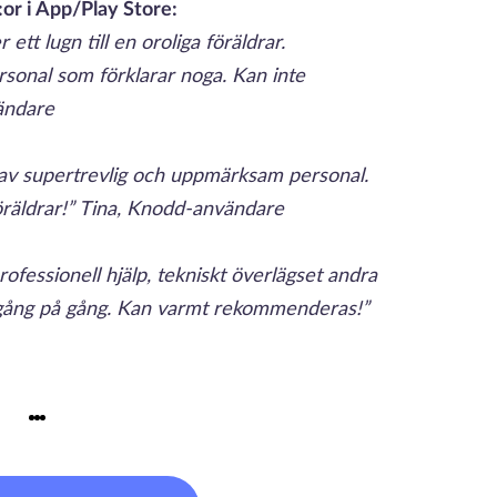
:or i App/Play Store:
 ett lugn till en oroliga föräldrar.
sonal som förklarar noga. Kan inte
ändare
p av supertrevlig och uppmärksam personal.
räldrar!” Tina, Knodd-användare
ofessionell hjälp, tekniskt överlägset andra
g gång på gång. Kan varmt rekommenderas!”