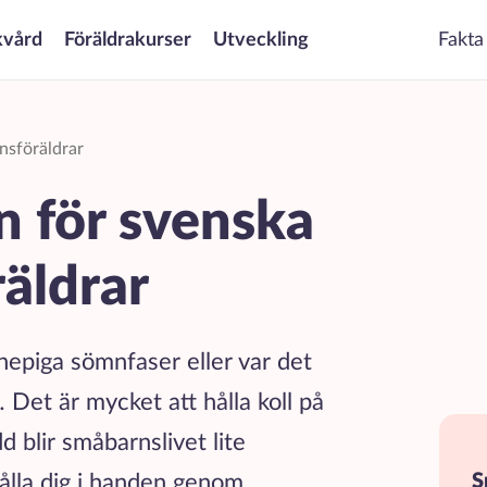
kvård
Föräldrakurser
Utveckling
Fakta
nsföräldrar
n för svenska
äldrar
knepiga sömnfaser eller var det
Det är mycket att hålla koll på
blir småbarnslivet lite
 hålla dig i handen genom
S