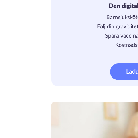
Den digita
Barnsjuksköt
Följ din gravidit
Spara vaccina
Kostnadsf
Lad