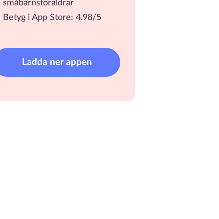
småbarnsföräldrar
Betyg i App Store: 4.98/5
Ladda ner appen