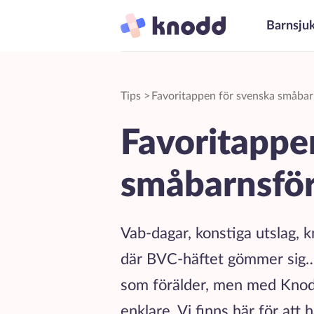
Barnsju
Tips
>
Favoritappen för svenska småbar
Favoritappe
småbarnsför
Vab-dagar, konstiga utslag, 
där BVC-häftet gömmer sig… 
som förälder, men med Knodd 
enklare. Vi finns här för att