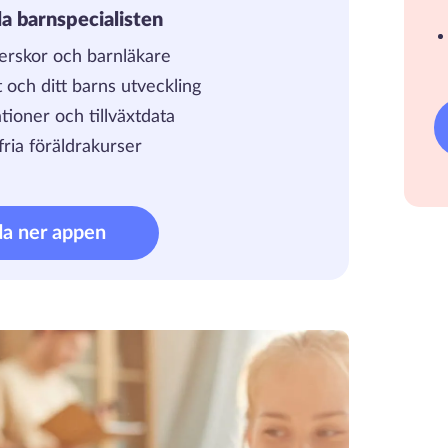
la barnspecialisten
erskor och barnläkare
et och ditt barns utveckling
tioner och tillväxtdata
ria föräldrakurser
da ner appen