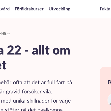
kvård
Föräldrakurser
Utveckling
Fakta
iditet
 22 - allt om
et
ebär ofta att det är full fart på
F
r gravid försöker vila.
 med unika skillnader för varje
ke stöter på det ovälkomna