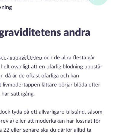
vning
graviditetens andra
jan av graviditeten
och de allra flesta går
 helt ovanligt att en ofarlig blödning uppstår
n då är de oftast ofarliga och kan
t livmodertappen lättare börjar blöda efter
 har satt igång.
ock tyda på ett allvarligare tillstånd, såsom
evia) eller att moderkakan har lossnat för
 22 eller senare ska du därför alltid ta