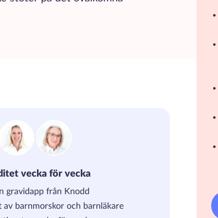
.
iditet vecka för vecka
en gravidapp från Knodd
t av barnmorskor och barnläkare