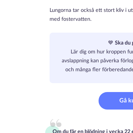
Lungorna tar också ett stort kliv i 
med fostervatten.
💙
Ska du 
Lär dig om hur kroppen fu
avslappning kan påverka förlop
och många fler förberedande
Gå k
Om du får en blödning i vecka 22 e