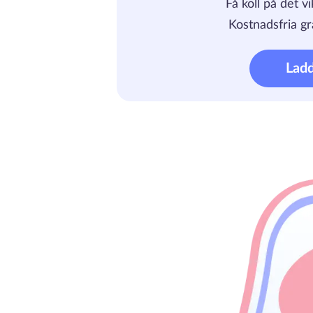
Få koll på det v
Kostnadsfria gr
Lad