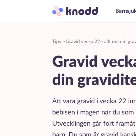
Barnsju
Tips
>
Gravid vecka 22 - allt om din grav
Gravid vecka
din gravidit
Att vara gravid i vecka 22 inn
bebisen i magen när du som ä
Utvecklingen går fort framåt
barn. Du som är gravid kans