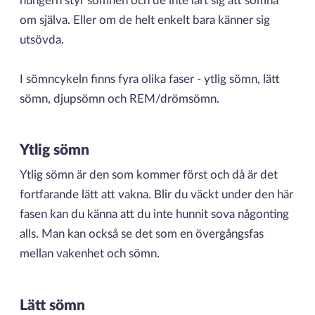
hungern styr sömnen och de inte lärt sig att somna
om själva. Eller om de helt enkelt bara känner sig
utsövda.
I sömncykeln finns fyra olika faser - ytlig sömn, lätt
sömn, djupsömn och REM/drömsömn.
Ytlig sömn
Ytlig sömn
är den som kommer först och då är det
fortfarande lätt att vakna. Blir du väckt under den här
fasen kan du känna att du inte hunnit sova någonting
alls. Man kan också se det som en övergångsfas
mellan vakenhet och sömn.
Lätt sömn