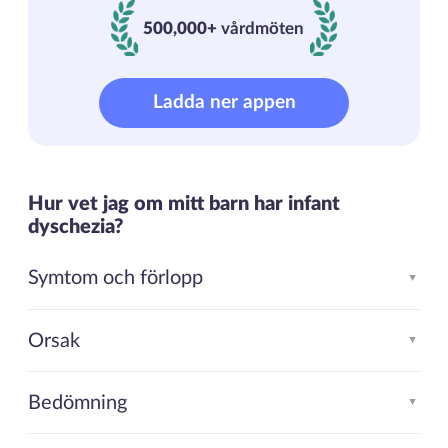
500,000+
vårdmöten
500000+ vårdmöten
Ladda ner appen
Hur vet jag om mitt barn har infant
dyschezia?
Symtom och förlopp
▲
Orsak
▲
Bedömning
▲