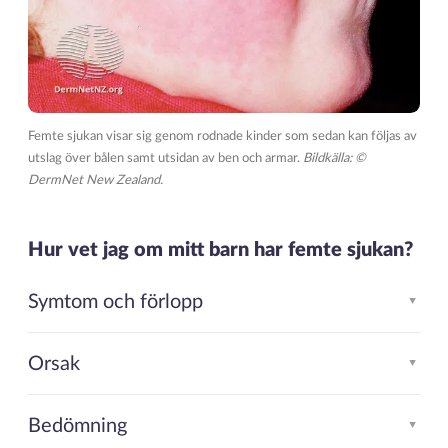
Femte sjukan visar sig genom rodnade kinder som sedan kan följas av
utslag över bålen samt utsidan av ben och armar.
Bildkälla: ©
DermNet New Zealand.
Hur vet jag om mitt barn har femte sjukan?
Symtom och förlopp
▲
Orsak
▲
Bedömning
▲