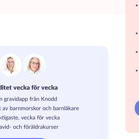
iditet vecka för vecka
en gravidapp från Knodd
t av barnmorskor och barnläkare
iktigaste, vecka för vecka
avid- och föräldrakurser