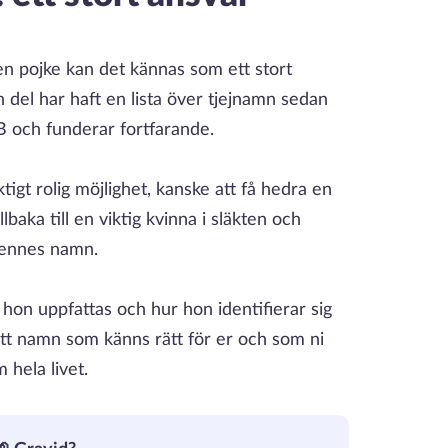
en pojke kan det kännas som ett stort
En del har haft en lista över tjejnamn sedan
BB och funderar fortfarande.
igt rolig möjlighet, kanske att få hedra en
lbaka till en viktig kvinna i släkten och
 hennes namn.
on uppfattas och hur hon identifierar sig
a ett namn som känns rätt för er och som ni
hela livet.