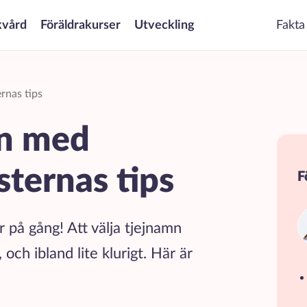
kvård
Föräldrakurser
Utveckling
Fakta
rnas tips
mn med
sternas tips
F
r på gång! Att välja tjejnamn
och ibland lite klurigt. Här är