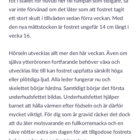
fot i stället för huvud ner till rumpan som tidigare, så
var inte förvånad om det låter som att fostret tagit
ett stort skutt i tillväxten sedan förra veckan. Med
den nya måttstocken är fostret ungefär 14 cm långt i
vecka 16.
Hörseln utvecklas allt mer den här veckan. Även om
själva ytteröronen fortfarande behöver växa och
utvecklas lite till kan fostret uppfatta särskilt höga
eller plötsliga ljud. Alla leder fungerar nu och
skelettet börjar hårdna. Samtidigt börjar det första
underhudsfettet bildas. Underhudsfettet hjälper
barnet att hålla värmen efter födseln och är därför
mycket viktigt. För dig som är gravid räcker det dock
att du äter motsvarande en fullkornsmacka och en
näve nötter extra om dagen för att tillgodose fostrets