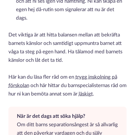
och att ni ses igen vid hämtning. Ni kan skapa en
egen hej då-rutin som signalerar att nu är det
dags.
Det viktiga är att hitta balansen mellan att bekräfta
barnets känslor och samtidigt uppmuntra barnet att
våga ta steg på egen hand. Ha tålamod med barnets
känslor och låt det ta tid.
Här kan du läsa fler råd om en
trygg inskolning på
förskolan
och här hittar du barnspecialisternas råd om
hur ni kan bemöta annat som är
läskigt
.
När är det dags att söka hjälp?
Om ditt barns separationsångest är så allvarlig
att den påverkar vardagen och du själv