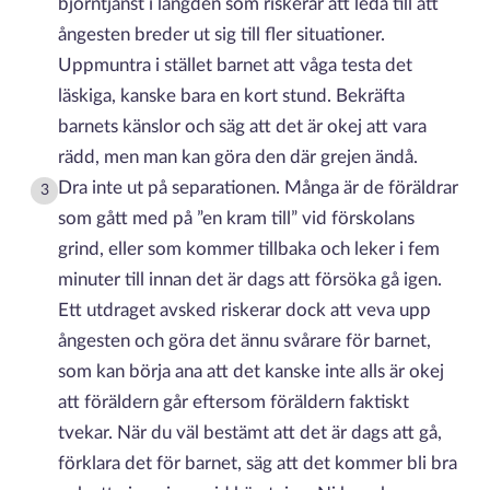
björntjänst i längden som riskerar att leda till att
ångesten breder ut sig till fler situationer.
Uppmuntra i stället barnet att våga testa det
läskiga, kanske bara en kort stund. Bekräfta
barnets känslor och säg att det är okej att vara
rädd, men man kan göra den där grejen ändå.
Dra inte ut på separationen. Många är de föräldrar
3
som gått med på ”en kram till” vid förskolans
grind, eller som kommer tillbaka och leker i fem
minuter till innan det är dags att försöka gå igen.
Ett utdraget avsked riskerar dock att veva upp
ångesten och göra det ännu svårare för barnet,
som kan börja ana att det kanske inte alls är okej
att föräldern går eftersom föräldern faktiskt
tvekar. När du väl bestämt att det är dags att gå,
förklara det för barnet, säg att det kommer bli bra