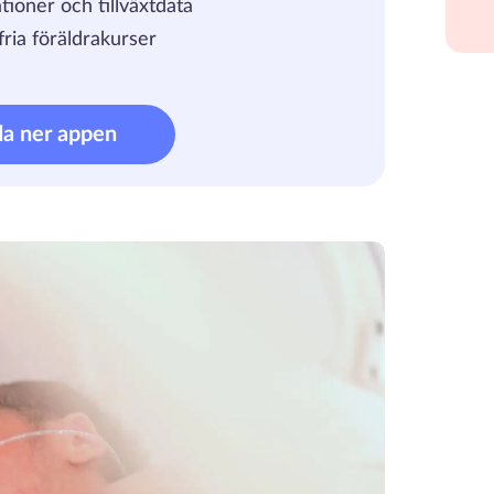
tioner och tillväxtdata
ria föräldrakurser
da ner appen