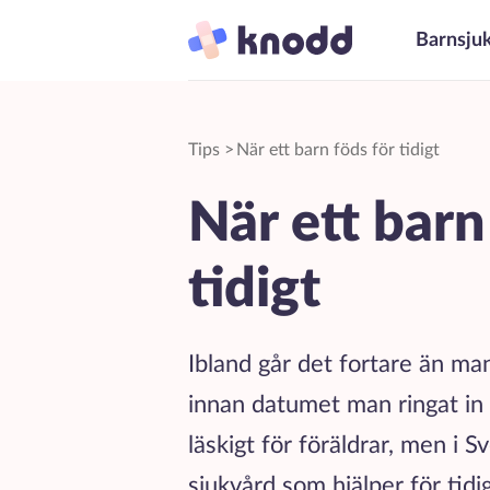
Barnsju
Tips
>
När ett barn föds för tidigt
När ett barn
tidigt
Ibland går det fortare än ma
innan datumet man ringat in
läskigt för föräldrar, men i S
sjukvård som hjälper för tidi