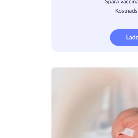
Spara vaccina
Kostnadsf
Lad