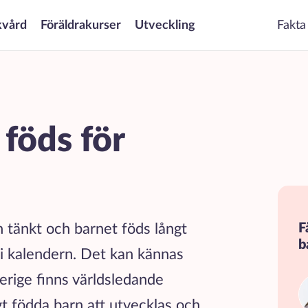
kvård
Föräldrakurser
Utveckling
Fakta
 föds för
n tänkt och barnet föds långt
F
b
 i kalendern. Det kan kännas
verige finns världsledande
gt födda barn att utvecklas och