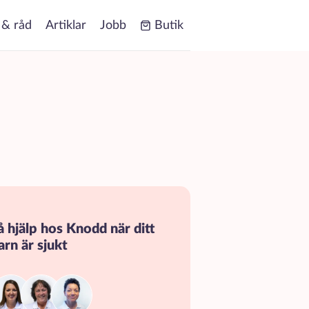
 & råd
Artiklar
Jobb
Butik
å hjälp hos Knodd när ditt
arn är sjukt