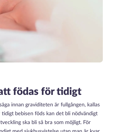
tt födas för tidigt
 säga innan graviditeten är fullgången, kallas
tidigt bebisen föds kan det bli nödvändigt
tveckling ska bli så bra som möjligt. För
ändigt med sjukhusvistelse utan man är kvar