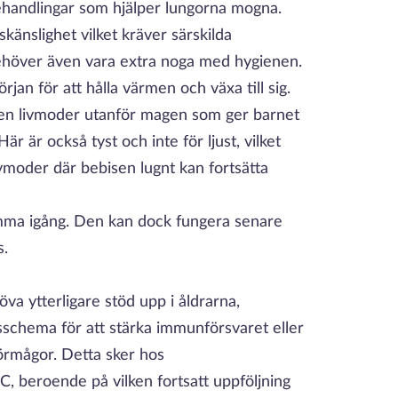
behandlingar som hjälper lungorna mogna.
änslighet vilket kräver särskilda
 behöver även vara extra noga med hygienen.
rjan för att hålla värmen och växa till sig.
en livmoder utanför magen som ger barnet
Här är också tyst och inte för ljust, vilket
livmoder där bebisen lugnt kan fortsätta
mma igång. Den kan dock fungera senare
s.
va ytterligare stöd upp i åldrarna,
sschema för att stärka immunförsvaret eller
rmågor. Detta sker hos
, beroende på vilken fortsatt uppföljning