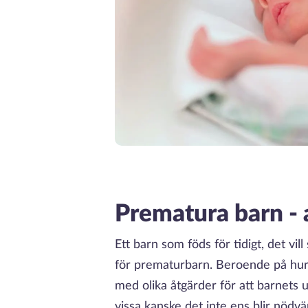
Prematura barn - a
Ett barn som föds för tidigt, det vill
för prematurbarn. Beroende på hur 
med olika åtgärder för att barnets u
vissa kanske det inte ens blir nödv