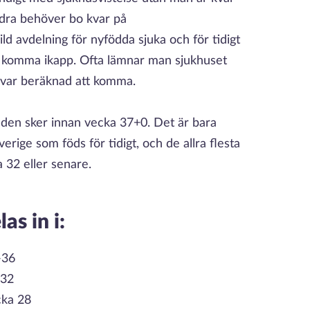
dra behöver bo kvar på
ld avdelning för nyfödda sjuka och för tidigt
t komma ikapp. Ofta lämnar man sjukhuset
 var beräknad att komma.
den sker innan vecka 37+0. Det är bara
erige som föds för tidigt, och de allra flesta
a 32 eller senare.
as in i:
-36
-32
cka 28