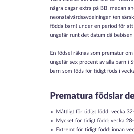
några dagar extra på BB, medan an
neonatalvårdsavdelningen (en särski
födda barn) under en period för at
ungefär runt det datum då bebisen
En födsel räknas som prematur om 
ungefär sex procent av alla barn i Sv
barn som föds för tidigt föds i veck
Prematura födslar del
Måttligt för tidigt född: vecka 32
Mycket för tidigt född: vecka 28
Extremt för tidigt född: innan ve