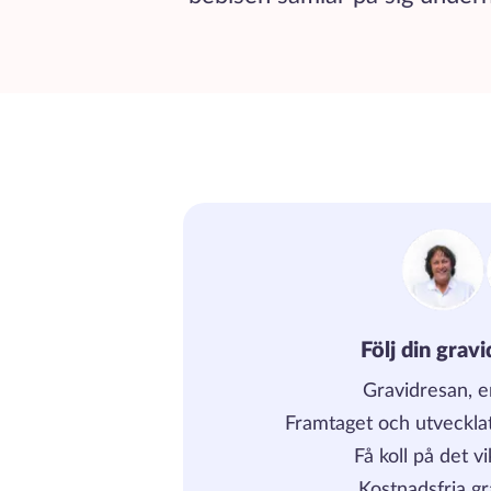
Följ din grav
Gravidresan, 
Framtaget och utveckla
Få koll på det v
Kostnadsfria gr