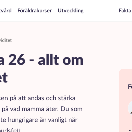
kvård
Föräldrakurser
Utveckling
Fakta
iditet
 26 - allt om
et
F
sen på att andas och stärka
te på vad mamma äter. Du som
ite hungrigare än vanligt när
hudsfett.