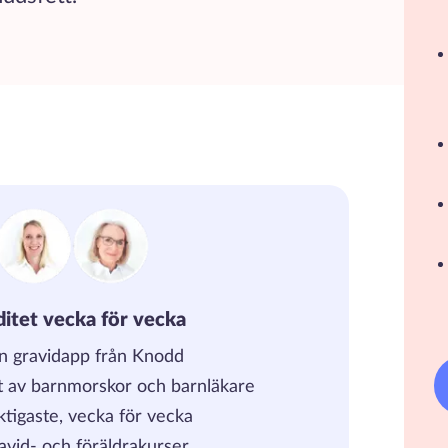
iditet vecka för vecka
en gravidapp från Knodd
t av barnmorskor och barnläkare
iktigaste, vecka för vecka
avid- och föräldrakurser