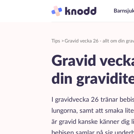
Barnsju
Tips
>
Gravid vecka 26 - allt om din grav
Gravid vecka
din gravidit
I gravidvecka 26 tränar bebi
lungorna, samt att smaka li
är gravid kanske känner dig l
bebisen samlar på sig under