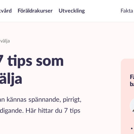
kvård
Föräldrakurser
Utveckling
Fakta
 välja
 tips som
välja
F
b
kan kännas spännande, pirrigt,
ldigande. Här hittar du 7 tips