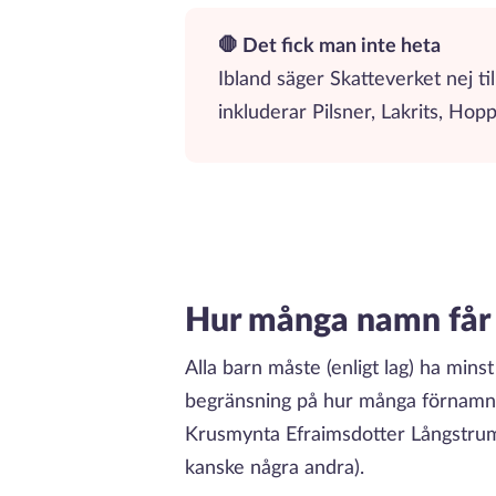
🛑 Det fick man inte heta
Ibland säger Skatteverket nej t
inkluderar Pilsner, Lakrits, Hop
Hur många namn får
Alla barn måste (enligt lag) ha min
begränsning på hur många förnamn m
Krusmynta Efraimsdotter Långstrump
kanske några andra).