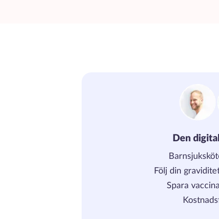
Den digita
Barnsjuksköt
Följ din gravidit
Spara vaccina
Kostnadsf