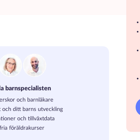
la barnspecialisten
erskor och barnläkare
et och ditt barns utveckling
tioner och tillväxtdata
ria föräldrakurser